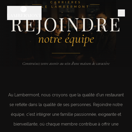
CARRIÈRES
LE LAMBERMONT
REJOINDRE
notre équipe
Construisez votre avenir au sein d'une maison de caractère
Au Lambermont, nous croyons que la qualité d'un restaurant
se reflète dans la qualité de ses personnes. Rejoindre notre
équipe, c'est intégrer une famille passionnée, exigeante et
bienveillante, où chaque membre contribue à offrir une