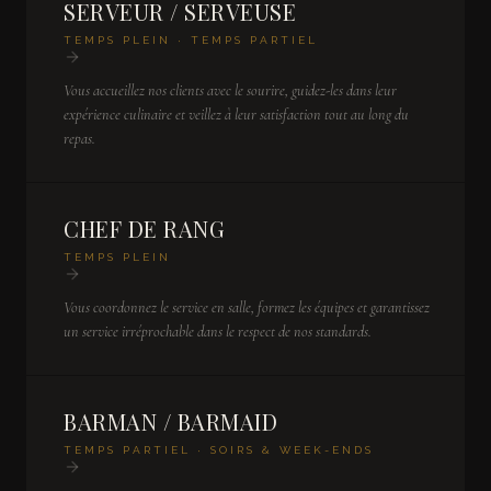
SERVEUR / SERVEUSE
TEMPS PLEIN · TEMPS PARTIEL
Vous accueillez nos clients avec le sourire, guidez-les dans leur
expérience culinaire et veillez à leur satisfaction tout au long du
repas.
CHEF DE RANG
TEMPS PLEIN
Vous coordonnez le service en salle, formez les équipes et garantissez
un service irréprochable dans le respect de nos standards.
BARMAN / BARMAID
TEMPS PARTIEL · SOIRS & WEEK-ENDS