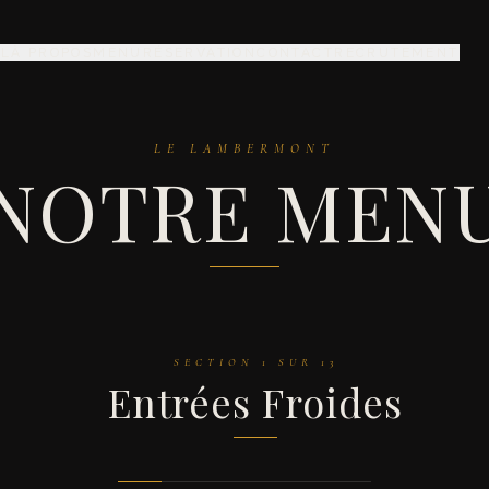
IL
À PROPOS
MENU
RÉSERVATION
CONTACT
RECRUTEMENT
LE LAMBERMONT
NOTRE MEN
SECTION
1
SUR
13
Entrées Froides